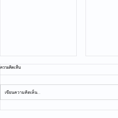
ความคิดเห็น
เขียนความคิดเห็น…
ขอแสดงความยินดี​กับ​ ผศ.ดร.วิถี​
ขอแสดงความย
เหมือนวอน​ ในการดำรงตำแหน่ง
ศาสตราจารย์
© 2019 by Entomology KKU 